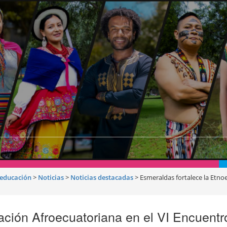
noeducación
>
Noticias
>
Noticias destacadas
>
Esmeraldas fortalece la Etno
ación Afroecuatoriana en el VI Encuent