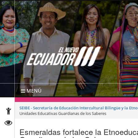
MENÚ
SEIBE - Secretaría de Educación Intercultural Bilingüe y la Et
Unidades Educativas Guardianas de los Saberes
Esmeraldas fortalece la Etnoeduc