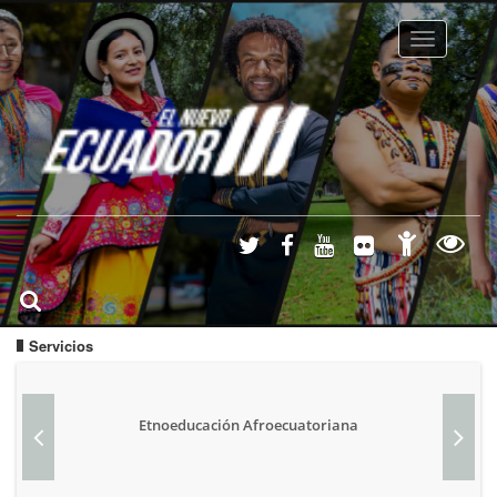
Toggle na
Servicios
Etnoeducación Afroecuatoriana